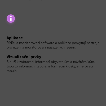
Aplikace
Řídící a monitorovací software a aplikace poskytují nástroje
pro řízení a monitorování nasazených řešení.
Vizualizační prvky
Slouží k zobrazení informací obyvatelům a návštěvníkům.
Jsou to informační tabule, informační kiosky, směrovací
tabule.