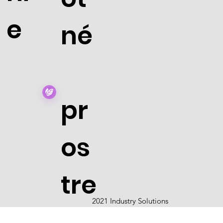
e
né
pr
os
tre
2021 Industry Solutions
di